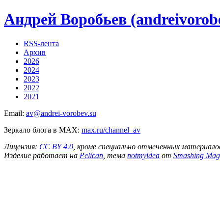
Андрей Воробьев (andreivorobe
RSS-лента
Архив
2026
2024
2023
2022
2021
Email:
av@andrei-vorobev.su
Зеркало блога в MAX:
max.ru/channel_av
Лицензия:
CC BY 4.0
, кроме специально отмеченных материало
Изделие работает на
Pelican
, тема
notmyidea
от
Smashing Mag