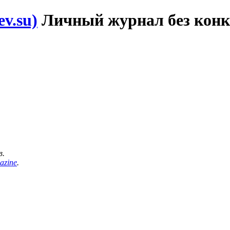
v.su)
Личный журнал без конк
в.
azine
.