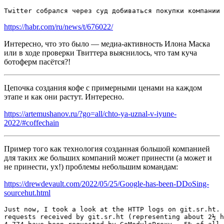
https://habr.com/ru/news/t/676022/
Интересно, что это было — медиа-активность Илона Маска
или в ходе проверки Твиттера выяснилось, что там куча
ботоферм пасётся?!
Цепочка создания кофе с примерными ценами на каждом
этапе и как они растут. Интересно.
https://artemushanov.ru/?go=all/chto-ya-uznal-v-iyune-
2022/#coffechain
Пример того как технология созданная большой компанией
для таких же больших компаний может принести (а может и
не принести, ух!) проблемы небольшим командам:
https://drewdevault.com/2022/05/25/Google-has-been-DDoSing-
sourcehut.html
Just
now
,
I
took
a
look
at
the
HTTP
logs
on
git
.
sr
.
ht
.
requests
received
by
git
.
sr
.
ht
(
representing
about
2
½
h