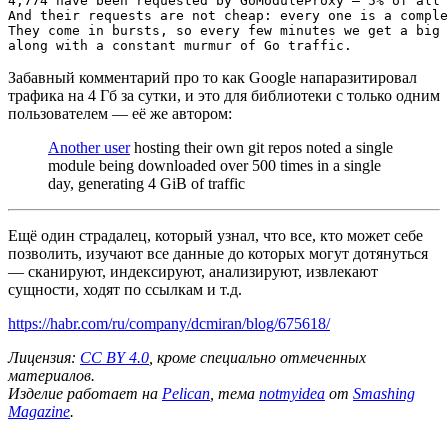
4
,
774
have
been
requested
by
GoModuleProxy
—
5
%
of
all
And
their
requests
are
not
cheap
:
every
one
is
a
comple
They
come
in
bursts
,
so
every
few
minutes
we
get
a
big
along
with
a
constant
murmur
of
Go
traffic
.
Забавный комментарий про то как Google напаразитировал
трафика на 4 Гб за сутки, и это для библиотеки с только одним
пользователем — её же автором:
Another user
hosting their own git repos noted a single
module being downloaded over 500 times in a single
day, generating 4 GiB of traffic
Ещё один страдалец, который узнал, что все, кто может себе
позволить, изучают все данные до которых могут дотянуться
— сканируют, индексируют, анализируют, извлекают
сущности, ходят по ссылкам и т.д.
https://habr.com/ru/company/dcmiran/blog/675618/
Лицензия:
CC BY 4.0
, кроме специально отмеченных
материалов.
Изделие работает на
Pelican
, тема
notmyidea
от
Smashing
Magazine
.