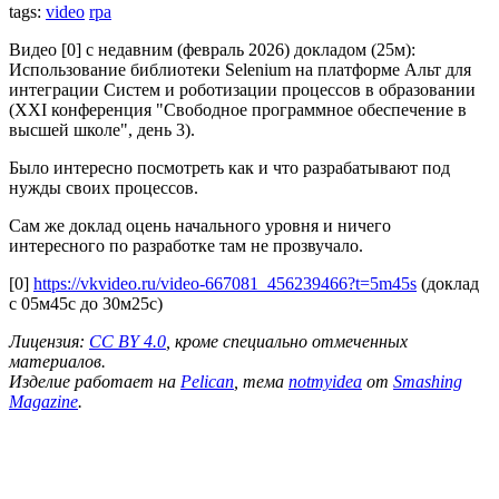
tags:
video
rpa
Видео [0] с недавним (февраль 2026) докладом (25м):
Использование библиотеки Selenium на платформе Альт для
интеграции Систем и роботизации процессов в образовании
(ХXI конференция "Свободное программное обеспечение в
высшей школе", день 3).
Было интересно посмотреть как и что разрабатывают под
нужды своих процессов.
Сам же доклад оцень начального уровня и ничего
интересного по разработке там не прозвучало.
[0]
https://vkvideo.ru/video-667081_456239466?t=5m45s
(доклад
с 05м45с до 30м25с)
Лицензия:
CC BY 4.0
, кроме специально отмеченных
материалов.
Изделие работает на
Pelican
, тема
notmyidea
от
Smashing
Magazine
.