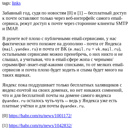
tags:
links
Забавный год, судя по новостям [0] и [1] -- бесплатный доступ
к почте оставляют только через веб-интерфейс самого email-
сервиса, режут доступ к почте через сторонние клиенты SMTP
и IMAP.
В рунете всё плохо с публичными email-сервисами, у нас
фактически нечто похожее на дуополию - почта от Яндекса
(
) и почта от ВК (
+
),
mail.yandex.ru
e.mail.ru
vk.mail.ru
остальными сервисами можно пренебречь, о них никто и не
слышал, а учитывая, что в email-сфере жопа с черными/
серыми/фиг-знает-ещё-какими списками, то от мелких email-
сервисов и почта плохо будет ходить и спама будет много на
таких ящиках.
Яндекс пока поддушивает только бесплатных халявщиков с
яндекс-почтой на своих доменах, но нет никаких сомнений,
что и для бесплатной почты на домене самого яндекса
осталось чуть-чуть -- ведь у Яндекса уже есть
@yandex.ru
платные учётки и для почты
.
@yandex.ru
[0]
https://habr.com/ru/news/1001172/
[1]
https://habr.com/ru/news/1042832/