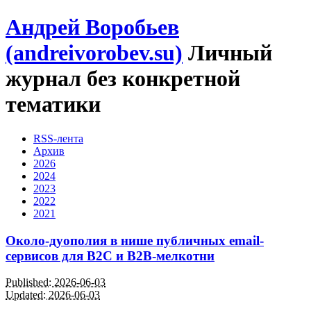
Андрей Воробьев
(andreivorobev.su)
Личный
журнал без конкретной
тематики
RSS-лента
Архив
2026
2024
2023
2022
2021
Около-дуополия в нише публичных email-
сервисов для B2C и B2B-мелкотни
Published: 2026-06-03
Updated: 2026-06-03