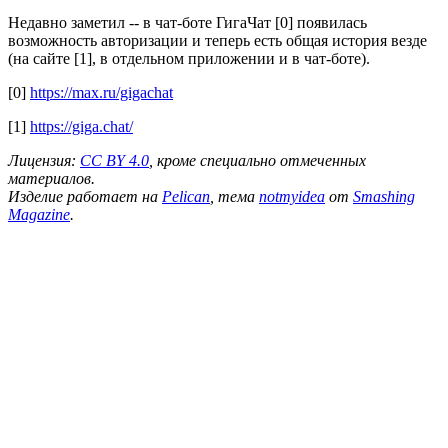
Недавно заметил -- в чат-боте ГигаЧат [0] появилась
возможность авторизации и теперь есть общая история везде
(на сайте [1], в отдельном приложении и в чат-боте).
[0]
https://max.ru/gigachat
[1]
https://giga.chat/
Лицензия:
CC BY 4.0
, кроме специально отмеченных
материалов.
Изделие работает на
Pelican
, тема
notmyidea
от
Smashing
Magazine
.