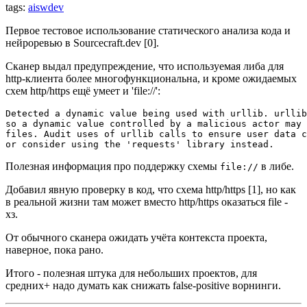
tags:
aiswdev
Первое тестовое использование статического анализа кода и
нейроревью в Sourcecraft.dev [0].
Сканер выдал предупреждение, что используемая либа для
http-клиента более многофункциональна, и кроме ожидаемых
схем http/https ещё умеет и 'file://':
Detected
a
dynamic
value
being
used
with
urllib
.
urllib
so
a
dynamic
value
controlled
by
a
malicious
actor
may
files
.
Audit
uses
of
urllib
calls
to
ensure
user
data
c
or
consider
using
the
'
requests
'
library
instead
.
Полезная информация про поддержку схемы
в либе.
file://
Добавил явную проверку в код, что схема http/https [1], но как
в реальной жизни там может вместо http/https оказаться file -
хз.
От обычного сканера ожидать учёта контекста проекта,
наверное, пока рано.
Итого - полезная штука для небольших проектов, для
средних+ надо думать как снижать false-positive ворнинги.