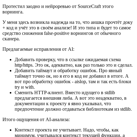
Протестил заодно и нейроревью от SourceCraft этого
ворнинга.
У меня здесь возникла надежда на то, что аишка прочтёт доку
+ код и учёт это в своём анализе! И это типа и будет то самое
средство снижения false-positive ворнингов от обычного
сканера.
Предлагаемые исправления от AI:
Добавить проверку, что в ссылке ожидаемая схема
http/https. Это ок, адекватно, как раз только это и сделал.
Добавить таймаут и обработку ошибок. Про явный
таймаут точно ок, но я его в код не добавил в итоге. А
вот про обработку ошибок - aislop, там и так есть блоки
try и with.
Сменить HTTP-клиент. Вместо идущего в stdlib
предлагается внешняя либа. А вот это неадекватно, в
документации к проекту я явно указывал, что
предпочтение должно отдаваться библиотекам из stdlib.
Итого ощущения от AI-анализа:
Контекст проекта не учитывает. Надо, чтобы, как
минимум, учитывался контекст текущей функции, а