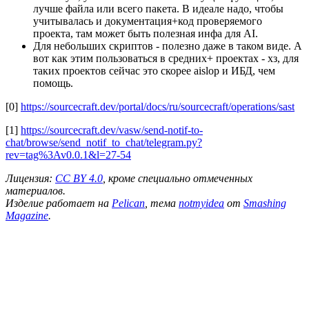
лучше файла или всего пакета. В идеале надо, чтобы
учитывалась и документация+код проверяемого
проекта, там может быть полезная инфа для AI.
Для небольших скриптов - полезно даже в таком виде. А
вот как этим пользоваться в средних+ проектах - хз, для
таких проектов сейчас это скорее aislop и ИБД, чем
помощь.
[0]
https://sourcecraft.dev/portal/docs/ru/sourcecraft/operations/sast
[1]
https://sourcecraft.dev/vasw/send-notif-to-
chat/browse/send_notif_to_chat/telegram.py?
rev=tag%3Av0.0.1&l=27-54
Лицензия:
CC BY 4.0
, кроме специально отмеченных
материалов.
Изделие работает на
Pelican
, тема
notmyidea
от
Smashing
Magazine
.