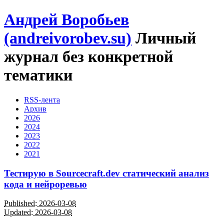
Андрей Воробьев
(andreivorobev.su)
Личный
журнал без конкретной
тематики
RSS-лента
Архив
2026
2024
2023
2022
2021
Тестирую в Sourcecraft.dev статический анализ
кода и нейроревью
Published: 2026-03-08
Updated: 2026-03-08