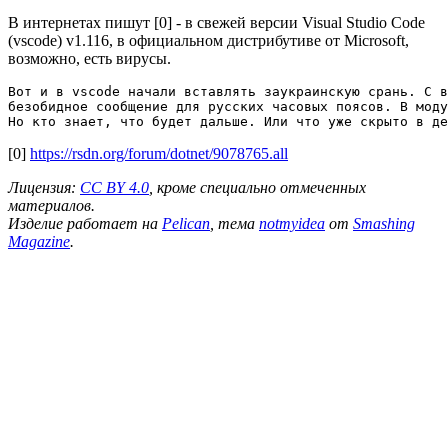
В интернетах пишут [0] - в свежей версии Visual Studio Code
(vscode) v1.116, в официальном дистрибутиве от Microsoft,
возможно, есть вирусы.
Вот и в vscode начали вставлять заукраинскую срань. С в
безобидное сообщение для русских часовых поясов. В моду
[0]
https://rsdn.org/forum/dotnet/9078765.all
Лицензия:
CC BY 4.0
, кроме специально отмеченных
материалов.
Изделие работает на
Pelican
, тема
notmyidea
от
Smashing
Magazine
.